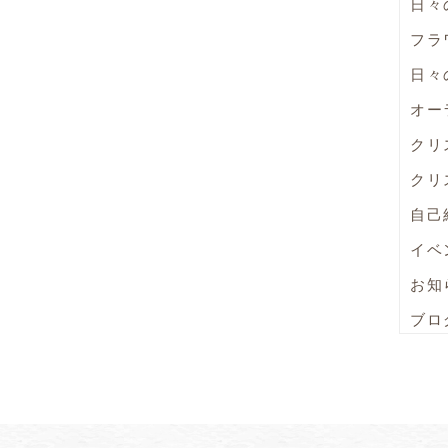
日々
フラ
日々
オー
クリ
クリ
自己
イベ
お知
ブロ