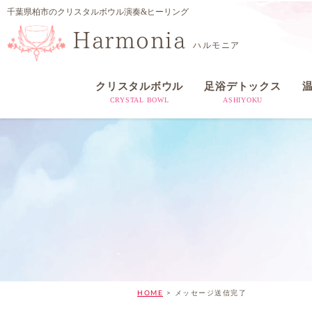
千葉県柏市のクリスタルボウル演奏&ヒーリング
Harmonia
ハルモニア
クリスタルボウル
足浴デトックス
CRYSTAL BOWL
ASHIYOKU
HOME
>
メッセージ送信完了