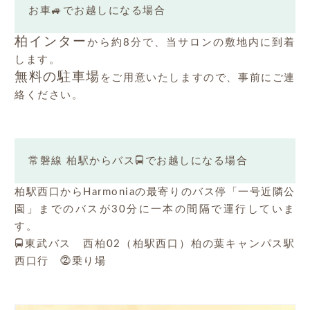
お車🚙でお越しになる場合
柏インター
から約8分で、当サロンの敷地内に到着
します。
無料の駐車場
をご用意いたしますので、事前にご連
絡ください。
常磐線 柏駅からバス🚍でお越しになる場合
柏駅西口からHarmoniaの最寄りのバス停「一号近隣公
園」までのバスが30分に一本の間隔で運行していま
す。
🚍東武バス 西柏02（柏駅西口）柏の葉キャンパス駅
西口行 ⓶乗り場