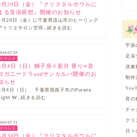
9月20日（金）『クリスタルボウルに
よる音浴瞑想』開催のお知らせ
9月20日（金）に千葉県流山市のヒーリング
アトリエサロン空羽…続きを読む
宇宙
024-07-29
足浴
イベント
8月4日（日）獅子座♌新月 香り∞音
演奏
ヨガニードラandサンカルパ開催のお
制作
知らせ
You
8月4日（日）、千葉県我孫子市のPurana
Light W…続きを読む
音の
チャ
クリ
024-07-11
イベント
日々
8月30日（金）『クリスタルボウルに