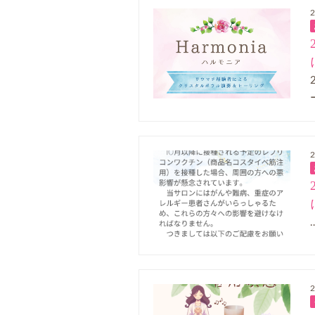
2
2
2