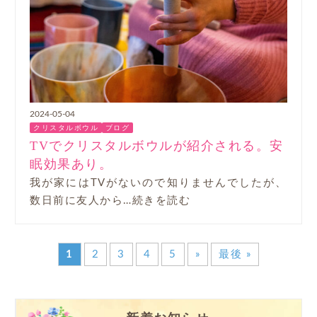
2024-05-04
クリスタルボウル
ブログ
TVでクリスタルボウルが紹介される。安
眠効果あり。
我が家にはTVがないので知りませんでしたが、
数日前に友人から…続きを読む
1
2
3
4
5
»
最後 »