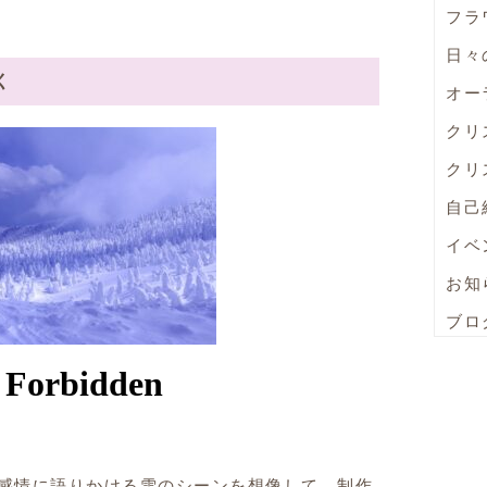
フラ
日々
く
オー
クリ
クリ
自己
イベ
お知
ブロ
感情に語りかける雪のシーンを想像して、制作