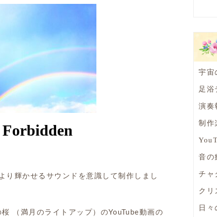
宇宙
足浴
演奏
制作
You
音の
チャ
より輝かせるサウンドを意識して制作しまし
クリ
日々
の桜 （満月のライトアップ）のYouTube動画の