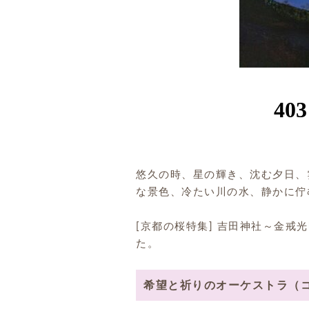
悠久の時、星の輝き、沈む夕日、
な景色、冷たい川の水、静かに佇
[京都の桜特集] 吉田神社～金戒
た。
希望と祈りのオーケストラ（