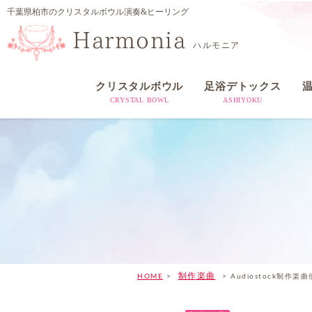
千葉県柏市のクリスタルボウル演奏&ヒーリング
Harmonia
ハルモニア
クリスタルボウル
足浴デトックス
CRYSTAL BOWL
ASHIYOKU
制作楽曲
HOME
>
>
Audiostock制作