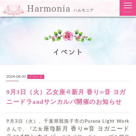
togg
Harmonia
navi
ハルモニア
メニュー
イベント
2024-08-30
イベント
9月3日（火）乙女座♌新月 香り∞音 ヨガ
ニードラandサンカルパ開催のお知らせ
9月3日（火）、千葉県我孫子市のPurana Light Work
座♍新月 香り∞音 ヨガニード
さんで、『乙女