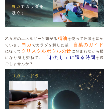
精油
乙女座のエネルギーと繋がる
を使って呼吸を深め
ヨガ
言葉のガイド
ていき、
でカラダを解した後、
クリスタルボウルの音
に従って
に包まれながら横
、「わたし」に還る時間
になり身を委ねて
を過
ごしませんか？