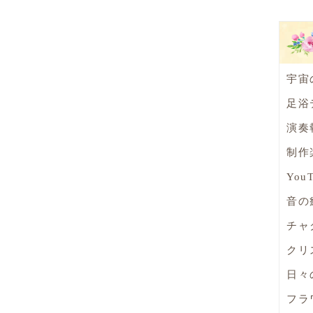
宇宙
足浴
演奏
制作
You
音の
チャ
クリ
日々
フラ