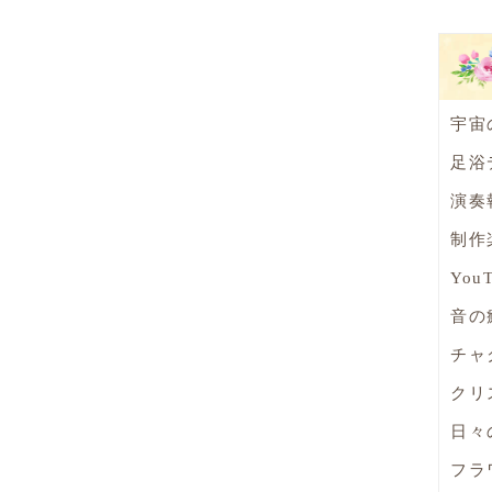
宇宙
足浴
演奏
制作
You
音の
チャ
クリ
日々
フラ