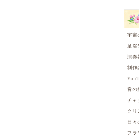
宇宙
足浴
演奏
制作
You
音の
チャ
クリ
日々
フラ