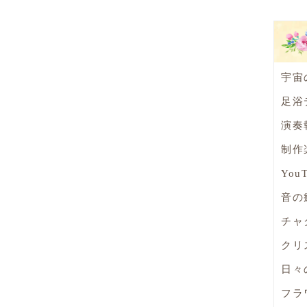
宇宙
足浴
演奏
制作
You
音の
チャ
クリ
日々
フラ