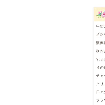
宇宙
足浴
演奏
制作
You
音の
チャ
クリ
日々
フラ