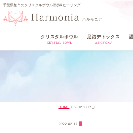
千葉県柏市のクリスタルボウル演奏&ヒーリング
Harmonia
ハルモニア
クリスタルボウル
足浴デトックス
CRYSTAL BOWL
ASHIYOKU
HOME
>
23012791_s
2022-02-17