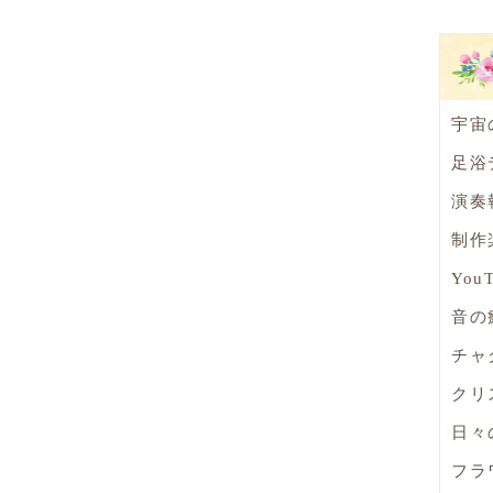
宇宙
足浴
演奏
制作
You
音の
チャ
クリ
日々
フラ