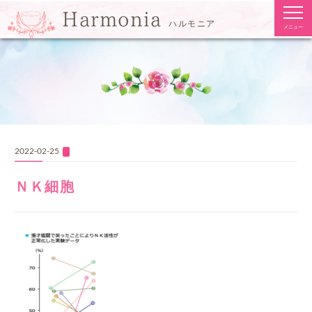
togg
Harmonia
navi
ハルモニア
メニュー
2022-02-25
ＮＫ細胞