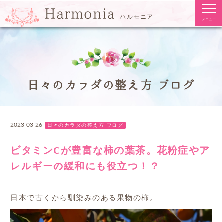
togg
Harmonia
navi
ハルモニア
メニュー
日々のカラダの整え方
ブログ
2023-03-26
日々のカラダの整え方
ブログ
ビタミンCが豊富な柿の葉茶。花粉症やア
レルギーの緩和にも役立つ！？
日本で古くから馴染みのある果物の柿。