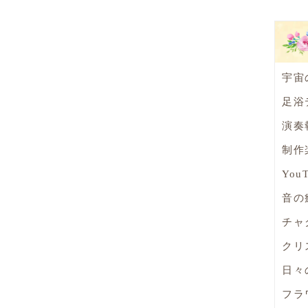
宇宙
足浴
演奏
制作
You
音の
チャ
クリ
日々
フラ