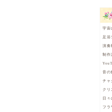
宇宙
足浴
演奏
制作
You
音の
チャ
クリ
日々
フラ