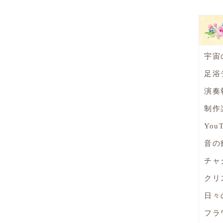
宇宙
足浴
演奏
制作
You
音の
チャ
クリ
日々
フラ