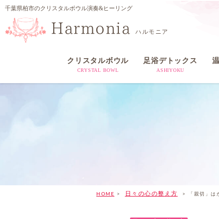
千葉県柏市のクリスタルボウル演奏&ヒーリング
Harmonia
ハルモニア
クリスタルボウル
足浴デトックス
CRYSTAL BOWL
ASHIYOKU
日々の心の整え方
HOME
>
>
「親切」は