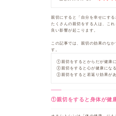
親切にすると「自分を幸せにする
たくさんの親切をする人は、これ
良い影響が起こります。
この記事では、親切の効果のなか
す。
①親切をすると
からだ
が
健康
②親切をすると
心
が
健康
にな
③親切をすると
若返り効果
が
①親切をすると身体が健