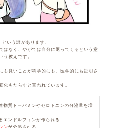
」という諺があります。
ではなく、やがては自分に返ってくるという意
いう教えです。
にも良いことが科学的にも、医学的にも証明さ
変化もたらすと言われています。
達物質
ドーパミン
や
セロトニン
の分泌量を増
る
エンドルフィン
が作られる
シン
が分泌される