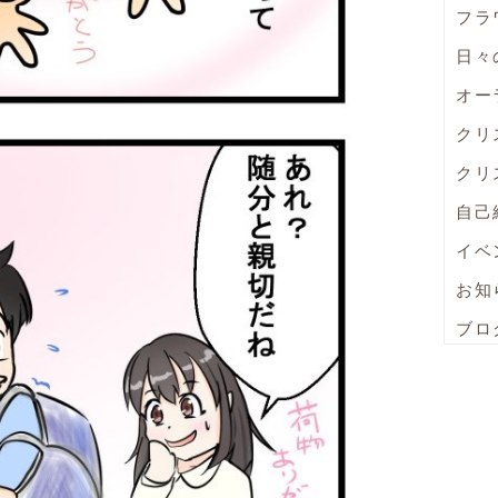
フラ
日々
オー
クリ
クリ
自己
イベ
お知
ブロ