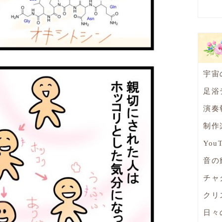
宇宙
足浴
演奏
制作
You
音の
チャ
クリ
日々